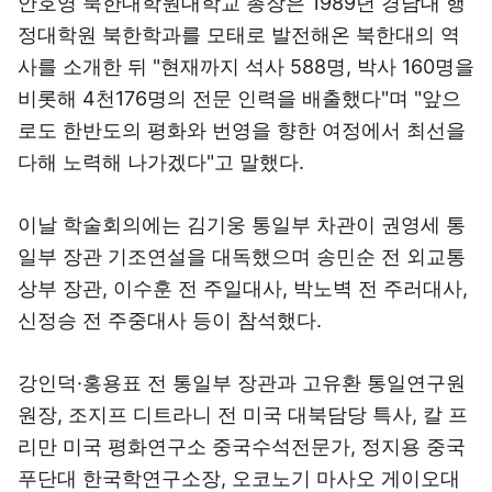
안호영 북한대학원대학교 총장은 1989년 경남대 행
정대학원 북한학과를 모태로 발전해온 북한대의 역
사를 소개한 뒤 "현재까지 석사 588명, 박사 160명을
비롯해 4천176명의 전문 인력을 배출했다"며 "앞으
로도 한반도의 평화와 번영을 향한 여정에서 최선을
다해 노력해 나가겠다"고 말했다.
이날 학술회의에는 김기웅 통일부 차관이 권영세 통
일부 장관 기조연설을 대독했으며 송민순 전 외교통
상부 장관, 이수훈 전 주일대사, 박노벽 전 주러대사,
신정승 전 주중대사 등이 참석했다.
강인덕·홍용표 전 통일부 장관과 고유환 통일연구원
원장, 조지프 디트라니 전 미국 대북담당 특사, 칼 프
리만 미국 평화연구소 중국수석전문가, 정지용 중국
푸단대 한국학연구소장, 오코노기 마사오 게이오대