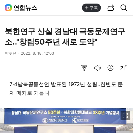
공유하기
통합검색
연합뉴스
구독
북한연구 산실 경남대 극동문제연구
소.."창립50주년 새로 도약"
박수윤
2022. 8. 18. 12:03
요약보기
음성으로 듣기
번역 설정
글씨크기 조절하기
7·4남북공동선언 발표된 1972년 설립..한반도 문
제 메카로 거듭나
이미지 크게 보기