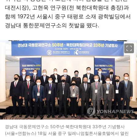
대전시장), 고현욱 연구원(전 북한대학원대 총장)과
함께 1972년 서울시 중구 태평로 소재 광학빌딩에서
경남대 통한문제연구소의 첫발을 뗐다.
이미지 크게 보기
경남대 극동문제연구소 50주년·북한대학원대 33주년 기념행사
(서울=연합뉴스) 18일 서울 중구 밀레니엄힐튼서울호텔에서 열린