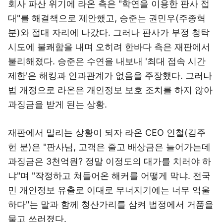
회사 파산 위기에 라온 측은 "학연을 이용한 판사 접
대"를 해결책으로 제안했고, 승준는 권민우(주종혁
분)와 접대 자리에 나갔다. 그러나 판사가 부정 청탁
시도에 불쾌함을 내며 오히려 한바다 측은 재판에서
불리해졌다. 승준은 수연을 내보내 '최대 접속 시간
제한'은 해킹과 인과관계가 없음을 주장했다. 그러나
법 개정으로 라온은 개인정보 보호 조치를 하지 않아
과징금을 받게 된는 상황.
재판에서 밀리는 상황이 되자 라온 CEO 인철(김주
헌 분)은 "판사님, 고객은 줄고 배상금은 늘어가는데
과징금은 3천억원? 정말 이정도의 대가를 치러야 하
냐"며 "작정하고 쳐들어온 해커를 어떻게 막냐. 전국
민 개인정보 유출로 이대로 무너지기에는 너무 억울
하다"는 말과 함께 청산가리를 삼켜 법정에서 거품을
물고 쓰러졌다.