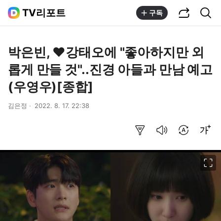
공유하기
통합검색
TV리포트
구독
박은빈, ♥강태오에 "좋아하지만 외
롭게 만들 것"..진경 아들과 만남 예고
(우영우)[종합]
김은정
2022. 8. 17. 22:38
요약보기
음성으로 듣기
번역 설정
글씨크기 조절하기
이미지 크게 보기