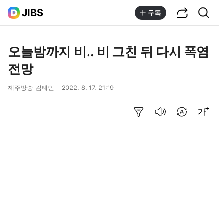
공유하기
통합검색
JIBS
구독
오늘밤까지 비.. 비 그친 뒤 다시 폭염
전망
제주방송 김태인
2022. 8. 17. 21:19
요약보기
음성으로 듣기
번역 설정
글씨크기 조절하기