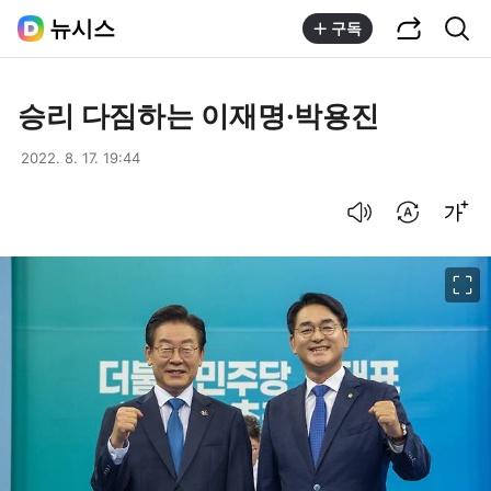
공유하기
통합검색
뉴시스
구독
승리 다짐하는 이재명·박용진
2022. 8. 17. 19:44
음성으로 듣기
번역 설정
글씨크기 조절하기
이미지 크게 보기