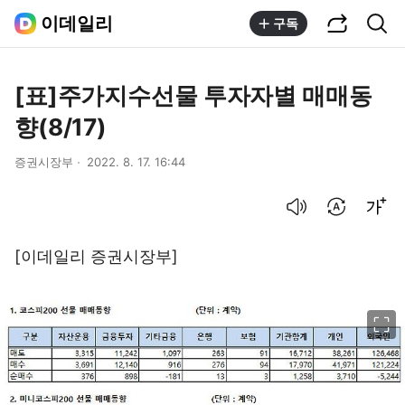
공유하기
통합검색
이데일리
구독
[표]주가지수선물 투자자별 매매동
향(8/17)
증권시장부
2022. 8. 17. 16:44
음성으로 듣기
번역 설정
글씨크기 조절하기
[이데일리 증권시장부]
이미지 크게 보기