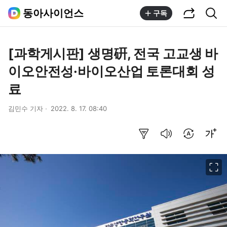
공유하기
통합검색
동아사이언스
구독
[과학게시판] 생명硏, 전국 고교생 바
이오안전성·바이오산업 토론대회 성
료
김민수 기자
2022. 8. 17. 08:40
요약보기
음성으로 듣기
번역 설정
글씨크기 조절하기
이미지 크게 보기