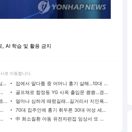
포, AI 학습 및 활용 금지
론사로 이동합니다.
성접대 경기서 한국 '무패'…한일월드컵 심판매수설 재점화될 듯 | 연합뉴스
집에서 말다툼 중 어머니 흉기 살해…10대 아들 체포 | 연합뉴스
고열·의식 저하 상태로 병원 옮겨진 어린이 사망 | 연합뉴스
골프채로 합정동 YG 사옥 출입문 쾅쾅…경찰, 20대 여성 체포 | 연합뉴스
배우 이신영, 조용히 입대…"신병훈련 수료, 군 생활 집중" | 연합뉴스
얼마나 심하게 때렸길래…길거리서 지인폭행 50대 살인미수 혐의 | 연합뉴스
시경 중 장 천공으로 환자 숨지게 한 의사 2심도 집행유예 | 연합뉴스
70대 집주인에 흉기 휘두른 30대 여성 세입자 체포 | 연합뉴스
둥둥'…인천 강화군 北 목함지뢰 주의보 | 연합뉴스
中 희소질환 아동 유전자편집 임상서 또 숨져…안전성 논란 확산 | 연합뉴스