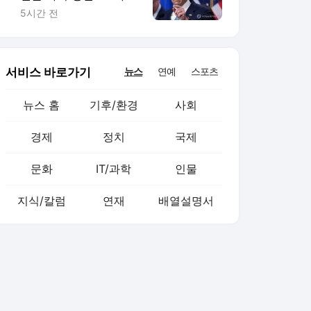
찬성표 확보(종합)
5시간 전
서비스 바로가기
뉴스
연예
스포츠
뉴스 홈
기후/환경
사회
경제
정치
국제
문화
IT/과학
인물
지식/칼럼
연재
배열설명서