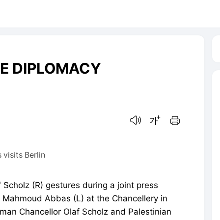
E DIPLOMACY
음성으로 듣기
글씨크기 조절하기
인쇄하기
isits Berlin
cholz (R) gestures during a joint press
t Mahmoud Abbas (L) at the Chancellery in
man Chancellor Olaf Scholz and Palestinian