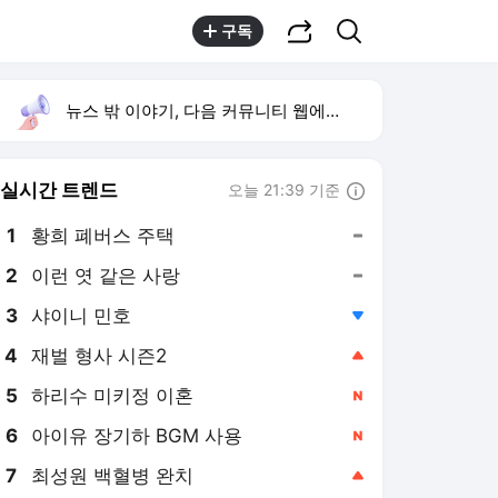
공유하기
검색
구독
뉴스 밖 이야기, 다음 커뮤니티 웹에서 보기
실시간 트렌드
오늘 21:39 기준
툴팁보기
1
황희 폐버스 주택
,유지
2
이런 엿 같은 사랑
,유지
3
샤이니 민호
,하락
4
재벌 형사 시즌2
,상승
5
하리수 미키정 이혼
,신규
6
아이유 장기하 BGM 사용
,신규
7
최성원 백혈병 완치
,상승