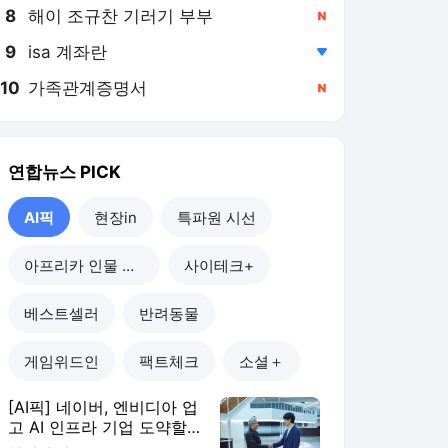
8
해이 조규찬 기러기 부부
,신규
9
isa 계좌란
,하락
10
가족관계증명서
,신규
연합뉴스
PICK
AI픽
현장in
특파원 시선
아프리카 인물 열전
사이테크+
베스트셀러
반려동물
게임위드인
팩트체크
소셜＋
[AI픽] 네이버, 엔비디아 업
고 AI 인프라 기업 도약할
까