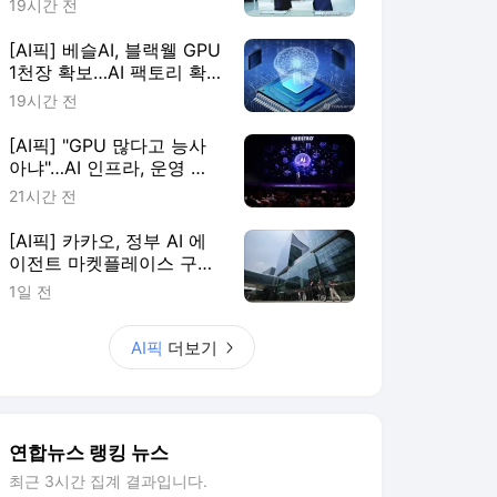
19시간 전
[AI픽] 베슬AI, 블랙웰 GPU
1천장 확보…AI 팩토리 확
장
19시간 전
[AI픽] "GPU 많다고 능사
아냐"…AI 인프라, 운영 효
율이 판가름
21시간 전
[AI픽] 카카오, 정부 AI 에
이전트 마켓플레이스 구축
한다
1일 전
AI픽
더보기
연합뉴스 랭킹 뉴스
최근 3시간 집계 결과입니다.