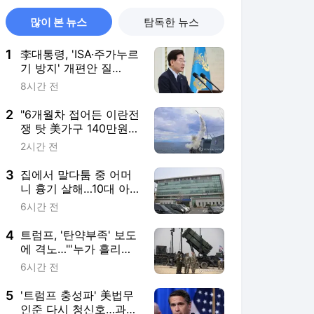
많이 본 뉴스
탐독한 뉴스
1
李대통령, 'ISA·주가누르
기 방지' 개편안 질
타…"전면 재검토"
8시간 전
2
"6개월차 접어든 이란전
쟁 탓 美가구 140만원
추가 부담"
2시간 전
3
집에서 말다툼 중 어머
니 흉기 살해…10대 아
들 체포
6시간 전
4
트럼프, '탄약부족' 보도
에 격노…"'누가 흘리나'
색출 지시"
6시간 전
5
'트럼프 충성파' 美법무
인준 다시 청신호…과반