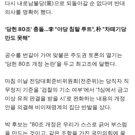
다시 내로남불당(黨)으로 되돌아갈 순 없다며 반대
의사를 명확히 했다.
'당헌 80조' 충돌…李 "야당 침탈 루트", 朴 "차떼기당
만도 못해"
공수를 번갈아 가며 맞붙은 주도권 토론의 열기는
'당헌 80조 개정 논란'을 두고 최고조에 달했다.
마침 이날 전당대회준비위원회(전준위)는 당직자 직
무정지 기준을 '검찰의 기소 여부'에서 '1심에서 금고
이상 유죄 판결을 받을 시'로 완화하는 내용의 개정
안을 의결해 비이재명계의 집단 반발을 샀다.
박 후보는 "80조 개정은 우리가 스스로 긁어 부스럼
을 만드는 것이고, 같은 조항을 가진 국민의힘에 꿀