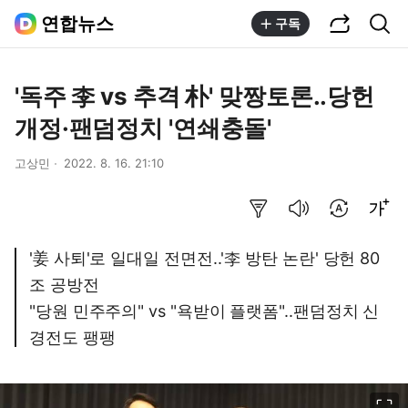
공유하기
통합검색
연합뉴스
구독
'독주 李 vs 추격 朴' 맞짱토론..당헌
개정·팬덤정치 '연쇄충돌'
고상민
2022. 8. 16. 21:10
요약보기
음성으로 듣기
번역 설정
글씨크기 조절하기
'姜 사퇴'로 일대일 전면전..'李 방탄 논란' 당헌 80
조 공방전
"당원 민주주의" vs "욕받이 플랫폼"..팬덤정치 신
경전도 팽팽
이미지 크게 보기