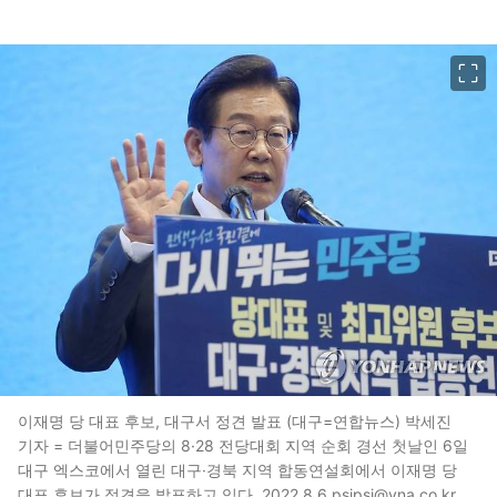
이미지 크게 보기
이재명 당 대표 후보, 대구서 정견 발표 (대구=연합뉴스) 박세진
기자 = 더불어민주당의 8·28 전당대회 지역 순회 경선 첫날인 6일
대구 엑스코에서 열린 대구·경북 지역 합동연설회에서 이재명 당
대표 후보가 정견을 발표하고 있다. 2022.8.6 psjpsj@yna.co.kr