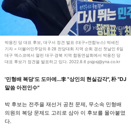
박용진 당 대표 후보, 대구서 정견 발표 (대구=연합뉴스) 박세진
기자 = 더불어민주당의 8·28 전당대회 지역 순회 경선 첫날인 6일
대구 엑스코에서 열린 대구·경북 지역 합동연설회에서 박용진 당
대표 후보가 정견을 발표하고 있다. 2022.8.6 psjpsj@yna.co.kr
'민형배 복당'도 도마에…李 "상인의 현실감각", 朴 "DJ
말씀 아전인수"
박 후보는 전주을 재선거 공천 문제, 무소속 민형배
의원의 복당 문제도 고리로 삼아 이 후보를 몰아붙였
다.