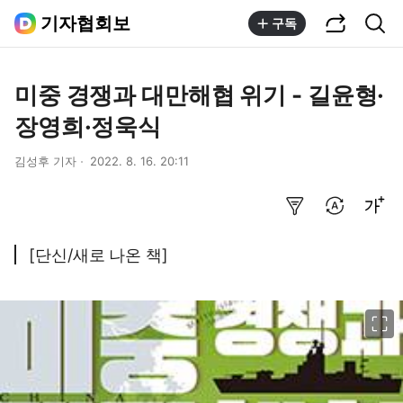
공유하기
통합검색
기자협회보
구독
미중 경쟁과 대만해협 위기 - 길윤형·
장영희·정욱식
김성후 기자
2022. 8. 16. 20:11
요약보기
번역 설정
글씨크기 조절하기
[단신/새로 나온 책]
이미지 크게 보기