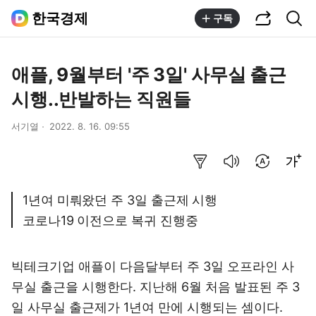
공유하기
통합검색
한국경제
구독
애플, 9월부터 '주 3일' 사무실 출근
시행..반발하는 직원들
서기열
2022. 8. 16. 09:55
요약보기
음성으로 듣기
번역 설정
글씨크기 조절하기
1년여 미뤄왔던 주 3일 출근제 시행
코로나19 이전으로 복귀 진행중
빅테크기업 애플이 다음달부터 주 3일 오프라인 사
무실 출근을 시행한다. 지난해 6월 처음 발표된 주 3
일 사무실 출근제가 1년여 만에 시행되는 셈이다.