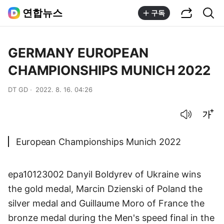
공유하기
통합검색
연합뉴스
구독
GERMANY EUROPEAN
CHAMPIONSHIPS MUNICH 2022
DT GD
2022. 8. 16. 04:26
음성으로 듣기
글씨크기 조절하기
European Championships Munich 2022
epa10123002 Danyil Boldyrev of Ukraine wins
the gold medal, Marcin Dzienski of Poland the
silver medal and Guillaume Moro of France the
bronze medal during the Men's speed final in the