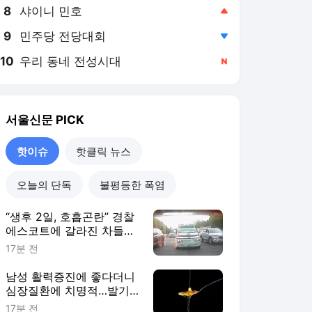
8
샤이니 민호
,상승
9
민주당 전당대회
,하락
10
우리 동네 전성시대
,신규
서울신문
PICK
핫이슈
핫클릭 뉴스
오늘의 단독
불평등한 폭염
“생후 2일, 호흡곤란” 경찰
에스코트에 갈라진 차들…
50분→15분 만에 달렸다
17분 전
[이슈픽]
남성 활력증진에 좋다더니
심장질환에 치명적…발기
부전치료제 넣은 꿀 적발된
17분 전