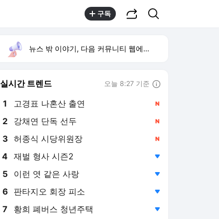
공유하기
검색
구독
뉴스 밖 이야기, 다음 커뮤니티 웹에서 보기
실시간 트렌드
오늘 8:27 기준
툴팁보기
1
고경표 나혼산 출연
,신규
2
강채연 단독 선두
,신규
3
허종식 시당위원장
,신규
4
재벌 형사 시즌2
,하락
5
이런 엿 같은 사랑
,하락
6
판타지오 회장 피소
,하락
7
황희 폐버스 청년주택
,하락