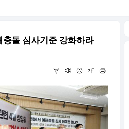
이해충돌 심사기준 강화하라
요약보기
음성으로 듣기
번역 설정
글씨크기 조절하기
인쇄하기