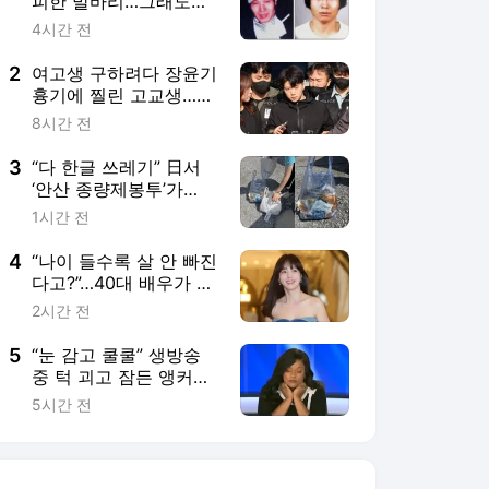
피한 발바리…그래도
“내 딸은 소중해”[듣는
4시간 전
그날의 사건현장]
2
여고생 구하려다 장윤기
흉기에 찔린 고교생…80
일 만에 ‘의상자’
8시간 전
3
“다 한글 쓰레기” 日서
‘안산 종량제봉투’가
왜…“전 세계에 알릴 것”
1시간 전
[월드픽]
4
“나이 들수록 살 안 빠진
다고?”…40대 배우가 증
명한 10년 몸매 유지 비
2시간 전
법
5
“눈 감고 쿨쿨” 생방송
중 턱 괴고 잠든 앵커
“악몽”…응원 쏟아진 이
5시간 전
유 [월드픽]