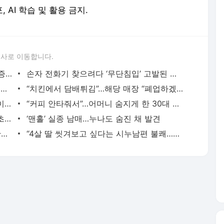
, AI 학습 및 활용 금지.
론사로 이동합니다.
“남편 출근하자 이은해·조현수 성관계”…증언 나왔다
손자 전화기 찾으려다 ‘무단침입’ 고발된 할머니…결국 ‘각하’
“조금만 버텨! 숨 쉬어!”…숨 참으며 ‘내 이웃’을 구했다
“치킨에서 담배튀김”…해당 매장 “폐업하겠다”
“내 딸 대학병원 교수야”…60대 벤츠녀, 이웃에 욕설
“커피 안타줘서”…어머니 숨지게 한 30대 아들
“나쁜 X”…시어머니 우산 맞은 이은해, 3초간 쳐다봤다
‘맨홀’ 실종 남매…누나도 숨진 채 발견
“우크라이나는 일종의 사격장”…女사령관의 최후
“4살 딸 씻겨보고 싶다는 시누남편 불쾌…예민하다고요?”[이슈픽]