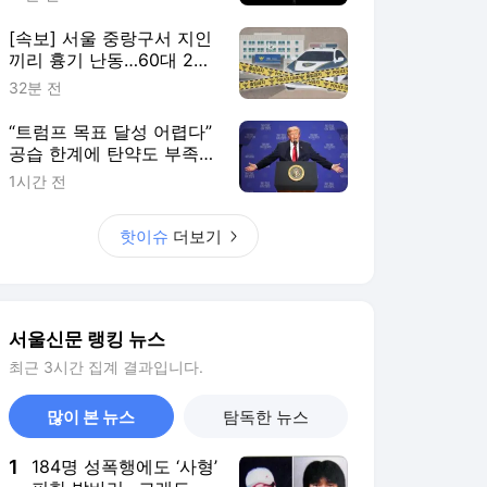
싱가포르 [월드픽]
[속보] 서울 중랑구서 지인
끼리 흉기 난동…60대 2명
모두 숨져
32분 전
“트럼프 목표 달성 어렵다”
공습 한계에 탄약도 부족…
미군 어쩌나
1시간 전
핫이슈
더보기
서울신문 랭킹 뉴스
최근 3시간 집계 결과입니다.
많이 본 뉴스
탐독한 뉴스
1
184명 성폭행에도 ‘사형’