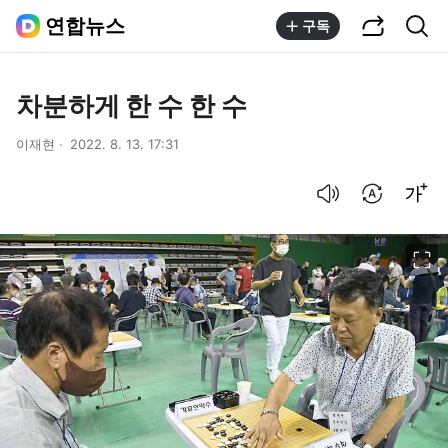
공유하기
통합검색
연합뉴스
구독
차분하게 한 수 한 수
이재현
2022. 8. 13. 17:31
음성으로 듣기
번역 설정
글씨크기 조절하기
이미지 크게 보기