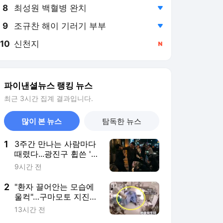
8
최성원 백혈병 완치
,하락
9
조규찬 해이 기러기 부부
,하락
10
신천지
,신규
파이낸셜뉴스 랭킹 뉴스
최근 3시간 집계 결과입니다.
많이 본 뉴스
탐독한 뉴스
1
3주간 만나는 사람마다
때렸다...광진구 휩쓴 '상
습폭행'의 전말 [사건실
9시간 전
화]
2
"환자 끌어안는 모습에
울컥"…구마모토 지진
순간 日 수술실 CCTV
13시간 전
영상 [따뜻했슈]