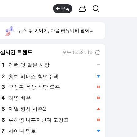
공유하기
검색
구독
뉴스 밖 이야기, 다음 커뮤니티 웹에서 보기
실시간 트렌드
오늘 15:59 기준
툴팁보기
1
이런 엿 같은 사랑
,유지
2
황희 폐버스 청년주택
,하락
3
구성환 옥상 식당 오픈
,신규
4
하영 배우
,신규
5
재벌 형사 시즌2
,상승
6
류혜영 나혼자산다 고경표
,신규
7
샤이니 민호
,하락