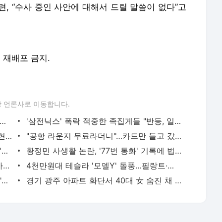
, “수사 중인 사안에 대해서 드릴 말씀이 없다”고
및 재배포 금지.
 언론사로 이동합니다.
 아파트 방화사건 수사팀장 숨진 채 발견…사망 경위 조사
'삼전닉스' 폭락 적중한 족집게들 "반등, 일회성 아니다"면서... AI 과잉투자엔 '우려'
"김밥 2알 겨우 먹어"...앙상하게 마른 고현정, 다이어트 아닌 '음식 공포증' 고백 [헬스톡]
"공항 라운지 무료라더니"…카드만 들고 갔다간 '헛걸음'
日 유명 영화배우, 자택서 숨진 채 발견…'마약투약 혐의'
황정민 사생활 논란, '77번 통화' 기록에 법조계 주목
버핏 "도박판 된 증시…자산 가격, 실제 가치보다 비싸"
4천만원대 테슬라 '모델Y' 돌풍…필랑트·액티언 판매 '직격탄'
SK하닉 레버리지에 7억 올인한 은행원..."한 달 만에 5억 증발" 멘붕
경기 광주 아파트 화단서 40대 女 숨진 채 발견…시신 옆엔 '이불'