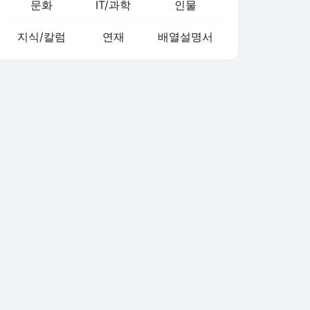
문화
IT/과학
인물
지식/칼럼
연재
배열설명서