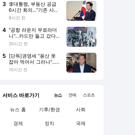
3
李대통령, 부동산 공급
6시간 회의…"기존 사고
방식 매달리지 말고 과
8시간 전
감히"
4
"공항 라운지 무료라더
니"…카드만 들고 갔다
간 '헛걸음'
20시간 전
5
[단독]권영세 "용산 못
잡아 먹어서 그러나"...내
일 어린이정원서 성명
10시간 전
발표
서비스 바로가기
뉴스
연예
스포츠
뉴스 홈
기후/환경
사회
경제
정치
국제