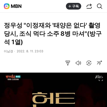
공유하기
통합검색
MBN
구독
정우성 "이정재와 '태양은 없다' 촬영
당시, 조식 먹다 소주 8병 마셔"(방구
석 1열)
이남경
2022. 8. 11. 23:03
요약보기
음성으로 듣기
번역 설정
글씨크기 조절하기
이미지 크게 보기