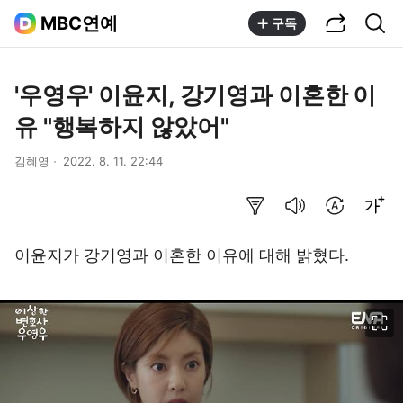
공유하기
통합검색
MBC연예
구독
'우영우' 이윤지, 강기영과 이혼한 이
유 "행복하지 않았어"
김혜영
2022. 8. 11. 22:44
요약보기
음성으로 듣기
번역 설정
글씨크기 조절하기
이윤지가 강기영과 이혼한 이유에 대해 밝혔다.
이미지 크게 보기