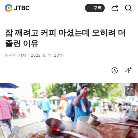
공유하기
통합검색
JTBC
구독
잠 깨려고 커피 마셨는데 오히려 더
졸린 이유
허경진 기자
2022. 8. 11. 20:11
번역 설정
글씨크기 조절하기
이미지 크게 보기