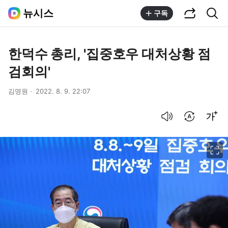
공유하기
통합검색
뉴시스
구독
한덕수 총리, '집중호우 대처상황 점
검회의'
김명원
2022. 8. 9. 22:07
음성으로 듣기
번역 설정
글씨크기 조절하기
이미지 크게 보기