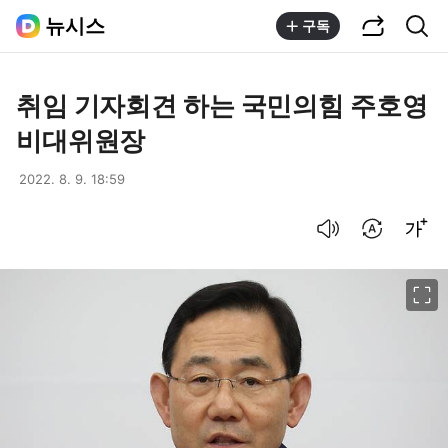
공유하기
통합검색
뉴시스
구독
취임 기자회견 하는 국민의힘 주호영
비대위원장
2022. 8. 9. 18:59
음성으로 듣기
번역 설정
글씨크기 조절하기
이미지 크게 보기