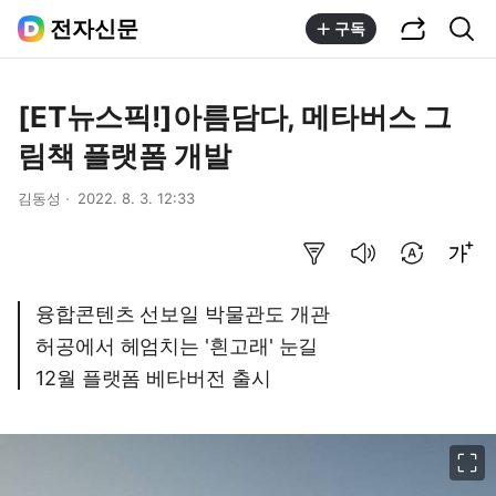
공유하기
통합검색
전자신문
구독
[ET뉴스픽!]아름담다, 메타버스 그
림책 플랫폼 개발
김동성
2022. 8. 3. 12:33
요약보기
음성으로 듣기
번역 설정
글씨크기 조절하기
융합콘텐츠 선보일 박물관도 개관
허공에서 헤엄치는 '흰고래' 눈길
12월 플랫폼 베타버전 출시
이미지 크게 보기