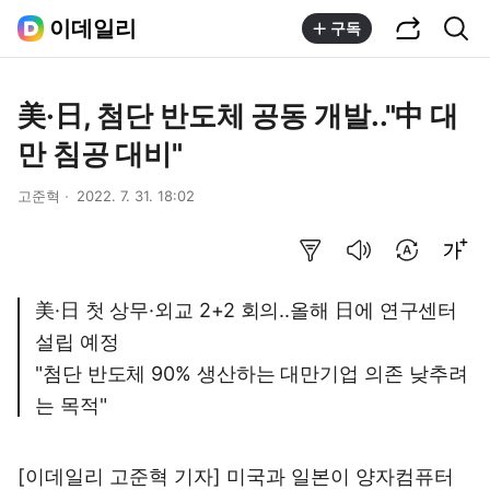
공유하기
통합검색
이데일리
구독
美·日, 첨단 반도체 공동 개발.."中 대
만 침공 대비"
고준혁
2022. 7. 31. 18:02
요약보기
음성으로 듣기
번역 설정
글씨크기 조절하기
美·日 첫 상무·외교 2+2 회의..올해 日에 연구센터
설립 예정
"첨단 반도체 90% 생산하는 대만기업 의존 낮추려
는 목적"
[이데일리 고준혁 기자] 미국과 일본이 양자컴퓨터