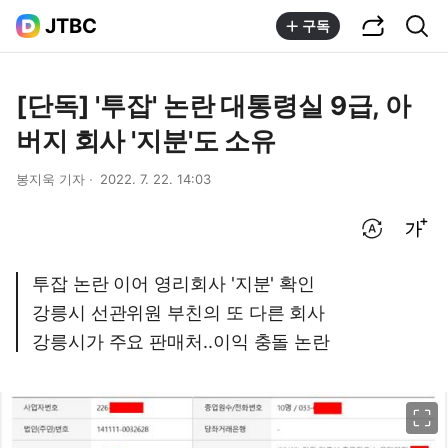
공유하기
통합검색
JTBC
구독
[단독] '투잡' 논란 대통령실 9급, 아
버지 회사 '지분'도 소유
봉지욱 기자
2022. 7. 22. 14:03
번역 설정
글씨크기 조절하기
투잡 논란 이어 영리회사 '지분' 확인
강릉시 선관위원 부친의 또 다른 회사
강릉시가 주요 판매처..이익 충돌 논란
이미지 크게 보기