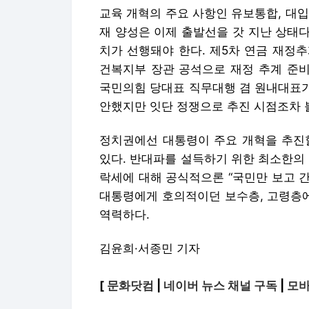
교육 개혁의 주요 사항인 유보통합, 대
재 양성은 이제 출발선을 갓 지난 상태
치가 선행돼야 한다. 제5차 연금 재정추
건복지부 장관 공석으로 재정 추계 준비
국민의힘 당대표 직무대행 겸 원내대표가
안했지만 잇단 정쟁으로 추진 시점조차 
정치권에선 대통령이 주요 개혁을 추진할
있다. 반대파를 설득하기 위한 최소한의
락세에 대해 공식적으론 “국민만 보고 간
대통령에게 호의적이던 보수층, 고령층
역력하다.
김윤희·서종민 기자
[
문화닷컴
|
네이버 뉴스 채널 구독
|
모바