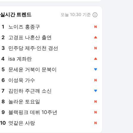
8
놀라운 토요일
,신규
9
블랙핑크 데뷔 10주년
,신규
10
엿같은 사랑
,신규
문화일보
PICK
오늘 이슈 & 뉴스
[이슈]靑 ‘김용범 책임론’에
“대책 챙기기 더 중요”
1일 전
버핏 “美 증시, 투자도 투기
도 아닌 도박판”
1일 전