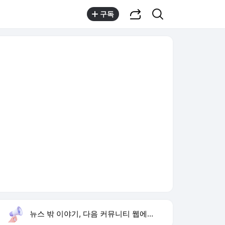
공유하기
검색
구독
뉴스 밖 이야기, 다음 커뮤니티 웹에서 보기
실시간 트렌드
오늘 10:30 기준
툴팁보기
1
노이즈 홍종구
,신규
2
고경표 나혼산 출연
,상승
3
민주당 제주·인천 경선
,신규
4
isa 계좌란
,상승
5
문세윤 거북이 문북이
,하락
6
이성욱 가수
,신규
7
김민하 주근깨 소신
,하락