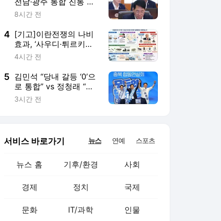
뉴스 홈
기후/환경
사회
경제
정치
국제
문화
IT/과학
인물
지식/칼럼
연재
배열설명서