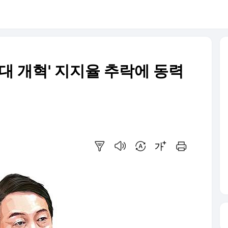
3대 개혁' 지지율 추락에 동력
요약보기
음성으로 듣기
번역 설정
글씨크기 조절하기
인쇄하기