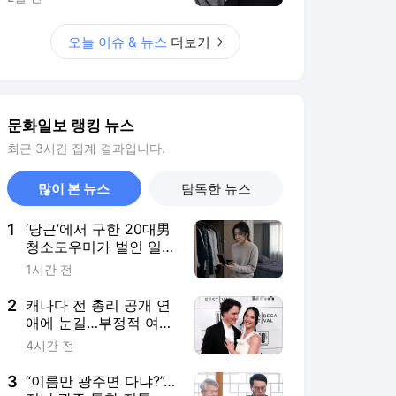
여 처분
2
캐나다 전 총리 공개 연
애에 눈길…부정적 여론
도
4시간 전
3
“이름만 광주면 다냐?”…
전남·광주 통합 진통 지
속
8시간 전
4
[기고]이란전쟁의 나비
효과, ‘사우디·튀르키예·
파키스탄 메카 공동방위
4시간 전
조약’…김태준의 美·이란
戰 중계<76>
5
김민석 “당내 갈등 ‘0’으
로 통합” vs 정청래 “뻔
뻔하다, 사과부터”
3시간 전
서비스 바로가기
뉴스
연예
스포츠