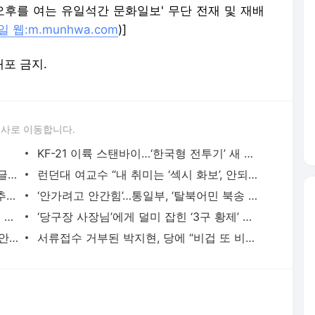
민국 오후를 여는 유일석간 문화일보' 무단 전재 및 재배
 웹:m.munhwa.com
)]
배포 금지.
론사로 이동합니다.
KF-21 이륙 스탠바이…‘한국형 전투기’ 새 역사 내일 뜬다
추미애 “무늬만 민주국가일 뿐”...尹 비판글 올리며 49일만에 활동 재개
런던대 여교수 “내 취미는 ‘섹시 화보’, 안되나요?”
한 발짝도 못 나선 ‘尹 3대 개혁’ 지지율 추락에 동력상실 경고등
‘안가려고 안간힘’…통일부, ‘탈북어민 북송 현장’ 동영상 공개
한변, 文 살인죄 고발…“北보내면 죽는 것 알아, 미필적 고의”
‘당구장 사장님’에게 덜미 잡힌 ‘3구 황제’ 쿠드롱
“가족 불화 일으키는 제사상… 간소화 방안 곧 발표”
서류접수 거부된 박지현, 당에 “비겁 또 비겁...부당한 문전박대” 비난