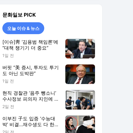
현직 경찰관 ‘음주 뺑소니’
수사정보 피의자 지인에 유
출 의혹
2일 전
이부진 子도 입증 ‘수능대
박’ 비결…재수생도 다 한다
는데
2일 전
오늘 이슈 & 뉴스
더보기
문화일보 랭킹 뉴스
최근 3시간 집계 결과입니다.
많이 본 뉴스
탐독한 뉴스
1
‘당근’에서 구한 20대男
청소도우미가 벌인 일…
어머니 유품 귀금속 녹
1시간 전