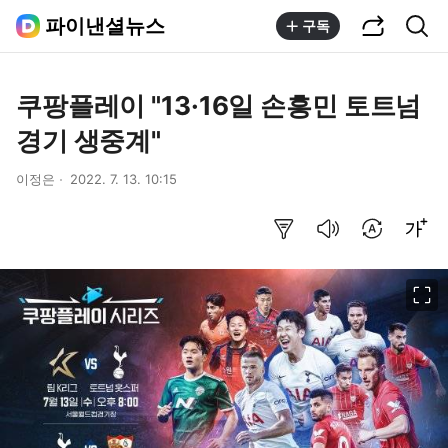
공유하기
통합검색
파이낸셜뉴스
구독
쿠팡플레이 "13·16일 손흥민 토트넘
경기 생중계"
이정은
2022. 7. 13. 10:15
요약보기
음성으로 듣기
번역 설정
글씨크기 조절하기
이미지 크게 보기