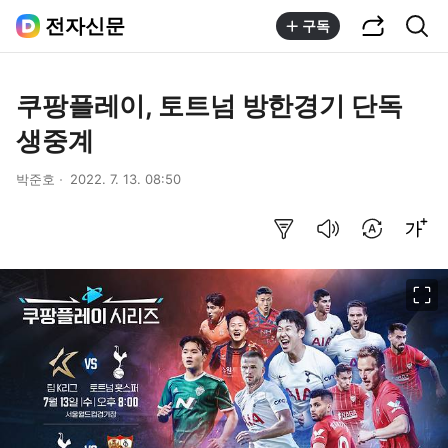
공유하기
통합검색
전자신문
구독
쿠팡플레이, 토트넘 방한경기 단독
생중계
박준호
2022. 7. 13. 08:50
요약보기
음성으로 듣기
번역 설정
글씨크기 조절하기
이미지 크게 보기