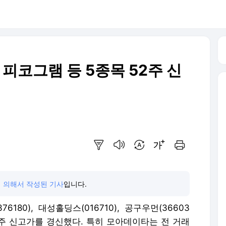
, 피코그램 등 5종목 52주 신
요약보기
음성으로 듣기
번역 설정
글씨크기 조절하기
인쇄하기
 의해서 작성된 기사
입니다.
76180), 대성홀딩스(016710), 공구우먼(36603
 52주 신고가를 경신했다. 특히 모아데이타는 전 거래