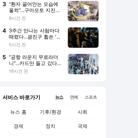
3
"환자 끌어안는 모습에
울컥"…구마모토 지진
순간 日 수술실 CCTV
9시간 전
영상 [따뜻했슈]
4
3주간 만나는 사람마다
때렸다...광진구 휩쓴 '상
습폭행'의 전말 [사건실
5시간 전
화]
5
"공항 라운지 무료라더
니"…카드만 들고 갔다
간 '헛걸음'
16시간 전
서비스 바로가기
뉴스
연예
스포츠
뉴스 홈
기후/환경
사회
경제
정치
국제