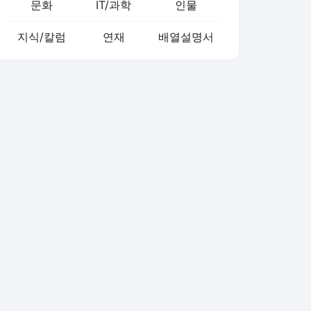
문화
IT/과학
인물
지식/칼럼
연재
배열설명서