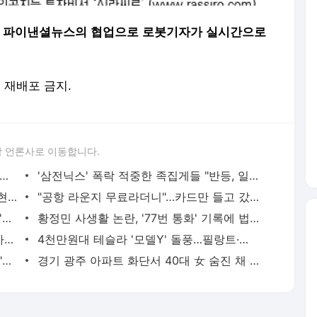
씽크풀과 파이낸셜뉴스의 협업으로 로봇기자가 실시간으로
및 재배포 금지.
 언론사로 이동합니다.
 아파트 방화사건 수사팀장 숨진 채 발견…사망 경위 조사
'삼전닉스' 폭락 적중한 족집게들 "반등, 일회성 아니다"면서... AI 과잉투자엔 '우려'
"김밥 2알 겨우 먹어"...앙상하게 마른 고현정, 다이어트 아닌 '음식 공포증' 고백 [헬스톡]
"공항 라운지 무료라더니"…카드만 들고 갔다간 '헛걸음'
日 유명 영화배우, 자택서 숨진 채 발견…'마약투약 혐의'
황정민 사생활 논란, '77번 통화' 기록에 법조계 주목
버핏 "도박판 된 증시…자산 가격, 실제 가치보다 비싸"
4천만원대 테슬라 '모델Y' 돌풍…필랑트·액티언 판매 '직격탄'
SK하닉 레버리지에 7억 올인한 은행원..."한 달 만에 5억 증발" 멘붕
경기 광주 아파트 화단서 40대 女 숨진 채 발견…시신 옆엔 '이불'