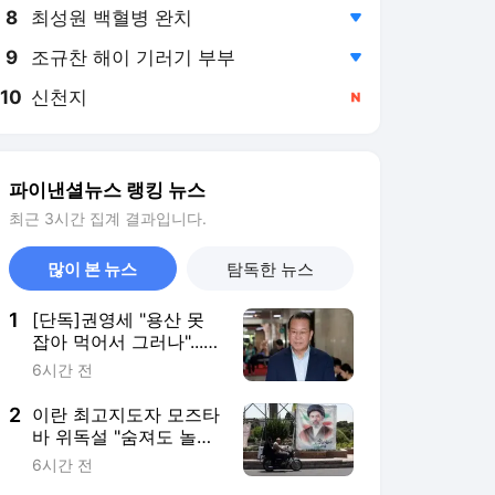
8
최성원 백혈병 완치
,하락
9
조규찬 해이 기러기 부부
,하락
10
신천지
,신규
파이낸셜뉴스 랭킹 뉴스
최근 3시간 집계 결과입니다.
많이 본 뉴스
탐독한 뉴스
1
[단독]권영세 "용산 못
잡아 먹어서 그러나"...내
일 어린이정원서 성명
6시간 전
발표
2
이란 최고지도자 모즈타
바 위독설 "숨져도 놀랍
지 않아"
6시간 전