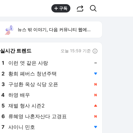
공유하기
검색
구독
뉴스 밖 이야기, 다음 커뮤니티 웹에서 보기
실시간 트렌드
오늘 15:59 기준
툴팁보기
1
이런 엿 같은 사랑
,유지
2
황희 폐버스 청년주택
,하락
3
구성환 옥상 식당 오픈
,신규
4
하영 배우
,신규
5
재벌 형사 시즌2
,상승
6
류혜영 나혼자산다 고경표
,신규
7
샤이니 민호
,하락