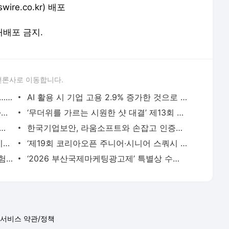
e.co.kr) 배포
 재배포 금지.
언론사로 이동합니다.
프리뉴, 미국 오리건주 드론 로드쇼 참가… 국산 핵심 부품 기반 북미 시장 선점 가속화 - 뉴스와
AI 활용 시 기업 고용 2.9% 증가한 것으로 추정 - 뉴스와이어
삼성전자, ‘갤럭시 Z 폴드8 울트라·폴드8·플립8’과 ‘갤럭시 워치 울트라2·워치9’ 국내 공식
‘무더위를 가르는 시원한 샷 대결’ 제13회 제주삼다수 마스터스 개막 - 뉴스와이어
오우르로 통한다’ 오우르, 라운드랩과 협업해 올리브영 글로벌 한정판 ‘자작나무
한국기업보안, 라움소프트와 손잡고 인증서 관리 솔루션 일본 시장 공략 - 뉴스와이어
테크노트리, 2026년 상반기 두 자릿수 이익 성장 및 글로벌 구축 가속화 - 뉴스와이어
‘제19회 코리아오픈 주니어·시니어 스쿼시 챔피언십’ 개최 - 뉴스와이어
쇼콘, 제주 최초 원천 IP 기반 LBE XR 체험공간 ‘백록의 숲’ 9월 개관 예정 - 뉴스와이어
‘2026 부산국제마케팅광고제’ 특별상 수상자 발표 - 뉴스와이어
서비스 약관/정책