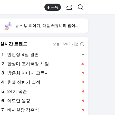
공유하기
검색
구독
뉴스 밖 이야기, 다음 커뮤니티 웹에서 보기
실시간 트렌드
오늘 16:02 기준
툴팁보기
1
반민정 9월 결혼
,유지
2
한상미 조사국장 해임
,상승
3
방은희 어머니 고독사
,신규
4
휴젤 상반기 실적
,신규
5
24기 옥순
,신규
6
이모란 원장
,신규
7
비서실장 강훈식
,신규