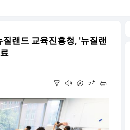
질랜드 교육진흥청, '뉴질랜
성료
요약보기
음성으로 듣기
번역 설정
글씨크기 조절하기
인쇄하기