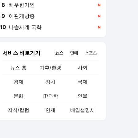
8
배우한가인
,신규
9
이관개방증
,신규
10
나솔사계 국화
,신규
서비스 바로가기
뉴스
연예
스포츠
뉴스 홈
기후/환경
사회
경제
정치
국제
문화
IT/과학
인물
지식/칼럼
연재
배열설명서