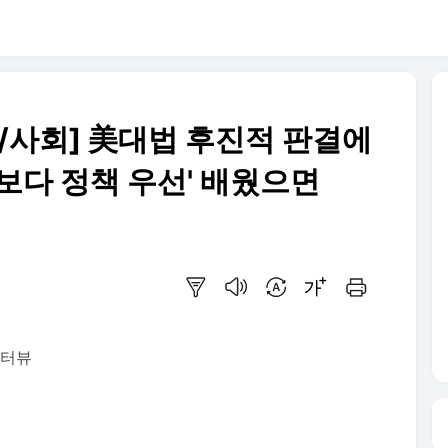
/사회] 美대법 후진적 판결에
보다 정책 우선' 배웠으면
요약보기
음성으로 듣기
번역 설정
글씨크기 조절하기
인쇄하기
인터뷰