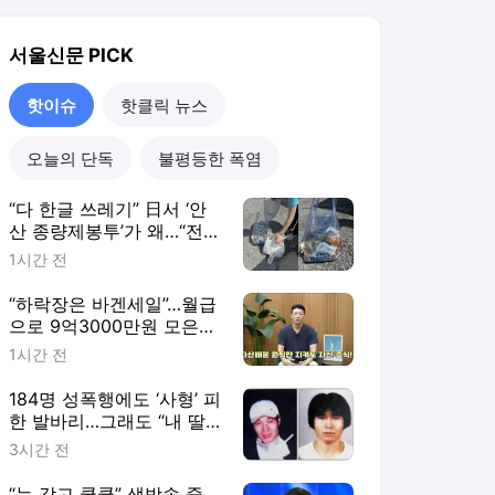
‘돈 복사’ [이슈픽]
184명 성폭행에도 ‘사형’ 피
한 발바리…그래도 “내 딸
은 소중해”[듣는 그날의 사
3시간 전
건현장]
“눈 감고 쿨쿨” 생방송 중
턱 괴고 잠든 앵커 “악몽”…
응원 쏟아진 이유 [월드픽]
4시간 전
핫이슈
더보기
서울신문 랭킹 뉴스
최근 3시간 집계 결과입니다.
많이 본 뉴스
탐독한 뉴스
1
184명 성폭행에도 ‘사형’