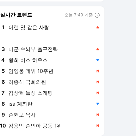
8
isa 계좌란
,하락
9
손현보 목사
,신규
10
김용빈 손빈아 공동 1위
,신규
서울신문
PICK
핫이슈
핫클릭 뉴스
오늘의 단독
불평등한 폭염
“다 한글 쓰레기” 日서 ‘안
산 종량제봉투’가 왜…“전
세계에 알릴 것” [월드픽]
1시간 전
“하락장은 바겐세일”…월급
으로 9억3000만원 모은
30대 공무원, 이렇게 하면
1시간 전