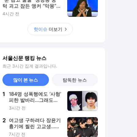
피한 발바리…그래도
“내 딸은 소중해”[듣는
3시간 전
그날의 사건현장]
2
여고생 구하려다 장윤기
흉기에 찔린 고교생…80
일 만에 ‘의상자’
7시간 전
3
“나이 들수록 살 안 빠진
다고?”…40대 배우가 증
명한 10년 몸매 유지 비
2시간 전
법
4
“다 한글 쓰레기” 日서
‘안산 종량제봉투’가
왜…“전 세계에 알릴 것”
1시간 전
[월드픽]
5
“눈 감고 쿨쿨” 생방송
중 턱 괴고 잠든 앵커
“악몽”…응원 쏟아진 이
4시간 전
유 [월드픽]