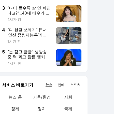
서비스 바로가기
뉴스
연예
스포츠
뉴스 홈
기후/환경
사회
경제
정치
국제
문화
IT/과학
인물
지식/칼럼
연재
배열설명서