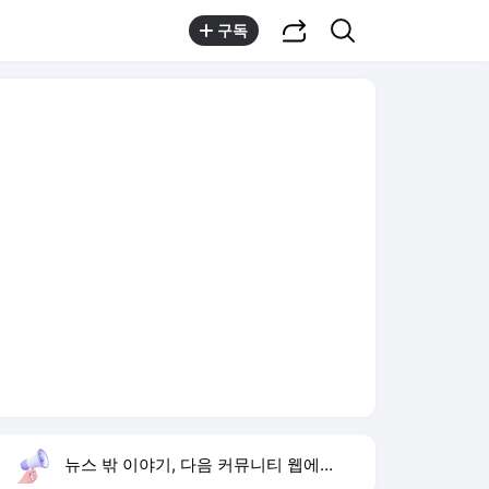
공유하기
검색
구독
뉴스 밖 이야기, 다음 커뮤니티 웹에서 보기
실시간 트렌드
오늘 7:49 기준
툴팁보기
1
이런 엿 같은 사랑
,상승
2
재벌 형사 시즌2
,상승
3
미군 수뇌부 출구전략
,상승
4
황희 버스 하우스
,하락
5
임영웅 데뷔 10주년
,신규
6
허종식 국회의원
,신규
7
김상혁 돌싱 소개팅
,신규