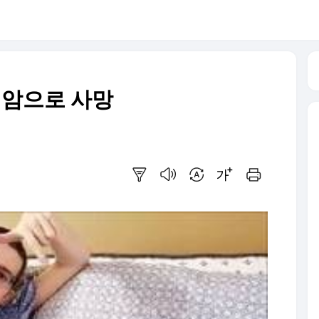
 암으로 사망
요약보기
음성으로 듣기
번역 설정
글씨크기 조절하기
인쇄하기