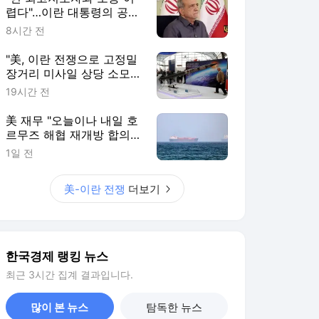
렵다"…이란 대통령의 공개
시인
8시간 전
"美, 이란 전쟁으로 고정밀
장거리 미사일 상당 소모"
[로이터]
19시간 전
美 재무 "오늘이나 내일 호
르무즈 해협 재개방 합의
가능성"
1일 전
美-이란 전쟁
더보기
한국경제 랭킹 뉴스
최근 3시간 집계 결과입니다.
많이 본 뉴스
탐독한 뉴스