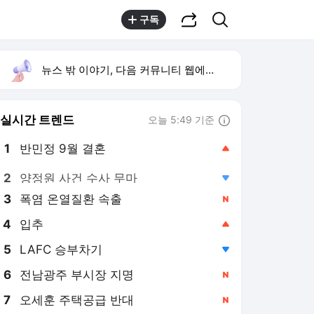
공유하기
검색
구독
뉴스 밖 이야기, 다음 커뮤니티 웹에서 보기
실시간 트렌드
오늘 5:49 기준
툴팁보기
1
반민정 9월 결혼
,상승
2
양정원 사건 수사 무마
,하락
3
폭염 온열질환 속출
,신규
4
입추
,상승
5
LAFC 승부차기
,하락
6
전남광주 부시장 지명
,신규
7
오세훈 주택공급 반대
,신규