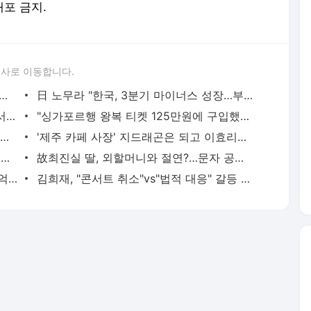
배포 금지.
론사로 이동합니다.
'종말의 징후'…"중고채가 쏟아지고 있다" [박동휘의 컨슈머 리포트]
日 노무라 "한국, 3분기 마이너스 성장…부동산 붕괴하면 심각"
"그 많던 영끌족 어디갔나"…'청약 불패' 서울도 할인 분양
"싱가포르행 왕복 티켓 125만원에 구입했는데…" 날벼락
암호화폐로 580억 가로챈 사기꾼…"집에는 테슬라 39대" [테슬람 X랩]
'제주 카페 사장' 지드래곤은 되고 이효리는 안되는 이유
"박막례 할머니, 작별인사 드려요"…손녀 결혼에 구독 '줄취소' 왜?
故최진실 딸, 외할머니와 절연?…문자 공개로 '반박'
이동준 "아들, 내 돈 가져가 코인 투자…1억5천 X박살"
김희재, "콘서트 취소"vs"법적 대응" 갈등 격화 어쩌나 [종합]