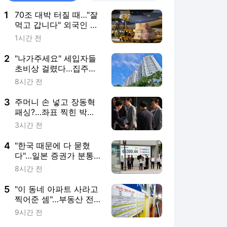
1
70조 대박 터질 때…"잘
먹고 갑니다" 외국인 역
대급 탈출 러시
1시간 전
2
"나가주세요" 세입자들
초비상 걸렸다…집주인
도 '골머리' [시장톡]
8시간 전
3
주머니 손 넣고 장동혁
패싱?…좌표 찍힌 박수
민 논란 전말 [영상]
3시간 전
4
"한국 때문에 다 묻혔
다"…일본 증권가 분통
터트린 이유 [도쿄나우]
8시간 전
5
"이 동네 아파트 사라고
찍어준 셈"…부동산 전
화통 불났다
9시간 전