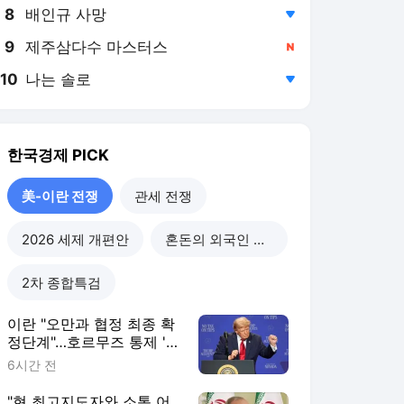
8
배인규 사망
,하락
9
제주삼다수 마스터스
,신규
10
나는 솔로
,하락
한국경제
PICK
美-이란 전쟁
관세 전쟁
2026 세제 개편안
혼돈의 외국인 고용시장
2차 종합특검
이란 "오만과 협정 최종 확
정단계"…호르무즈 통제 '눈
앞' [이상은의 워싱턴나우]
6시간 전
"현 최고지도자와 소통 어