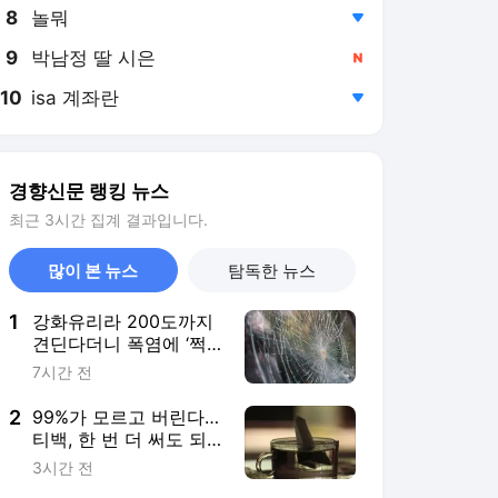
8
놀뭐
,하락
9
박남정 딸 시은
,신규
10
isa 계좌란
,하락
경향신문 랭킹 뉴스
최근 3시간 집계 결과입니다.
많이 본 뉴스
탐독한 뉴스
1
강화유리라 200도까지
견딘다더니 폭염에 ‘쩍’···
산산조각 주의보
7시간 전
2
99%가 모르고 버린다…
티백, 한 번 더 써도 되
는 차는?
3시간 전