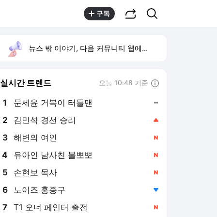
공유하기
검색
구독
뉴스 밖 이야기, 다음 커뮤니티 웹에서 보기
실시간 트렌드
오늘 10:48 기준
툴팁보기
1
문세윤 거북이 터틀맨
,유지
2
김민석 경선 승리
,상승
3
해변의 여인
,신규
4
유아인 남사친 볼뽀뽀
,신규
5
손현보 목사
,신규
6
노이즈 홍종구
,하락
7
T1 오너 페인터 출전
,신규