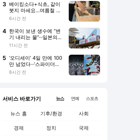
3
베이킹소다+식초, 같이
붓지 마세요…여름철 싱
크대 배수구 냄새 없애
6시간 전
는 청소 공식
4
한국이 보낸 생수에 “변
기 내리는 물”···일본의
‘혐한’은 어떻게 일상이
11시간 전
됐나 [이윤정 기자의 소
소월드]
5
‘오디세이’ 4일 만에 100
만 넘었다···‘스파이더맨
4’는 초고속 500만 돌파
8시간 전
서비스 바로가기
뉴스
연예
스포츠
뉴스 홈
기후/환경
사회
경제
정치
국제