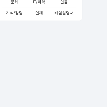
문화
IT/과학
인물
지식/칼럼
연재
배열설명서