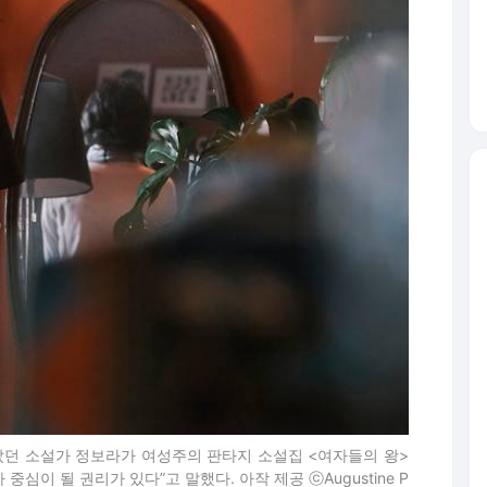
랐던 소설가 정보라가 여성주의 판타지 소설집 <여자들의 왕>
심이 될 권리가 있다”고 말했다. 아작 제공 ⓒAugustine P