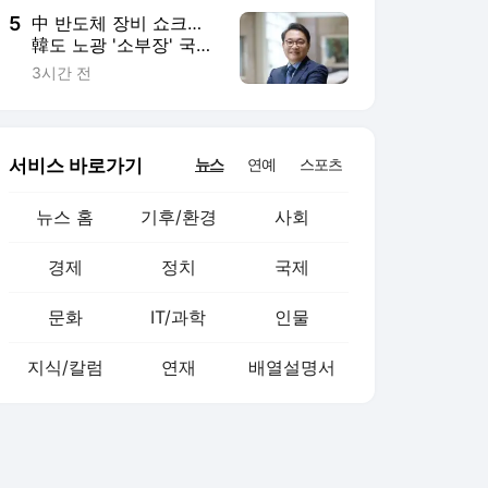
5
中 반도체 장비 쇼크…
韓도 노광 '소부장' 국산
화해야
3시간 전
서비스 바로가기
뉴스
연예
스포츠
뉴스 홈
기후/환경
사회
경제
정치
국제
문화
IT/과학
인물
지식/칼럼
연재
배열설명서