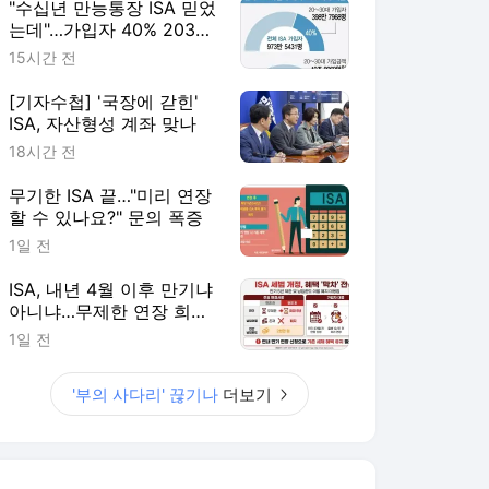
"수십년 만능통장 ISA 믿었
는데"…가입자 40% 2030
'부의 사다리' 끊기나
15시간 전
[기자수첩] '국장에 갇힌'
ISA, 자산형성 계좌 맞나
18시간 전
무기한 ISA 끝…"미리 연장
할 수 있나요?" 문의 폭증
1일 전
ISA, 내년 4월 이후 만기냐
아니냐…무제한 연장 희비
갈려
1일 전
'부의 사다리' 끊기나
더보기