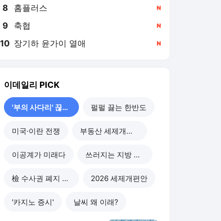
8
홈플러스
,신규
9
축협
,신규
10
장기하 윤가이 열애
,신규
이데일리
PICK
'부의 사다리' 끊기나
펄펄 끓는 한반도
미국·이란 전쟁
부동산 세제개편 후폭풍
이공계가 미래다
쓰러지는 지방 부동산
檢 수사권 폐지 후폭풍
2026 세제개편안
'카지노 증시'
날씨 왜 이래?