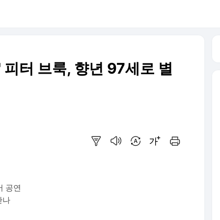
 피터 브룩, 향년 97세로 별
요약보기
음성으로 듣기
번역 설정
글씨크기 조절하기
인쇄하기
서 공연
만나