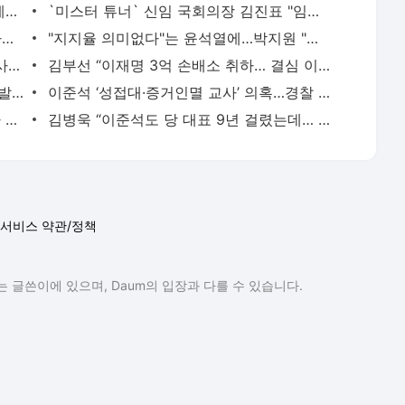
'보폭 큰 금리 인상 온다'…정부, 환율·가계부채 대응책 마련(종합)
`미스터 튜너` 신임 국회의장 김진표 "임기 내 개헌 이룰 것"[전문]
"왜 내 몸에 손댔어요?" 포스코, 자체조사로 4명 중징계
"지지율 의미없다"는 윤석열에…박지원 "이러니 데드크로스"
文 딸 다혜씨 "혹시 뒷광고?"...김정숙 여사는 20년 착용
김부선 “이재명 3억 손배소 취하… 결심 이유는 김건희 여사 때문”
"건강하세요"…박막례 할머니 손녀 결혼 발표에 '구독 취소' 행렬
이준석 ‘성접대·증거인멸 교사’ 의혹…경찰 참고인 추가조사 예고
"돈이 부족한데"…성매매 하러 나온 '가짜 경찰' 무슨 일?
김병욱 “이준석도 당 대표 9년 걸렸는데… 박지현 출마?”
서비스 약관/정책
 글쓴이에 있으며, Daum의 입장과 다를 수 있습니다.