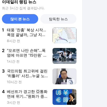
이데일리 랭킹 뉴스
최근 3시간 집계 결과입니다.
많이 본 뉴스
탐독한 뉴스
1
태풍 '찬홈' 북상 시작…
폭염 끝낼까, 그냥 지나
갈까
8시간 전
2
"모르면 나만 손해"…폭
염에 아프면 '15만원' 받
는다
1시간 전
3
국민의힘 최고위에 걸린
'히틀러' 사진...누굴 노
렸나
10시간 전
4
베선트가 경고한 亞통화
연쇄 위기…"원화가 중·
일 쇼크 징검다리"
3시간 전