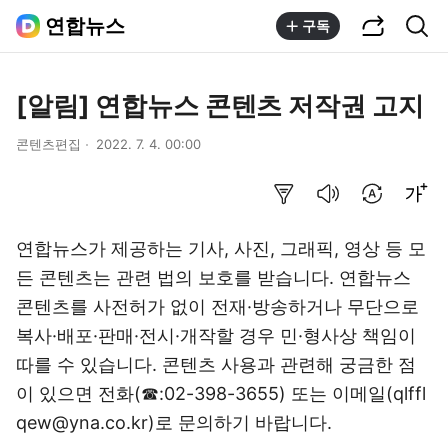
공유하기
통합검색
연합뉴스
구독
[알림] 연합뉴스 콘텐츠 저작권 고지
콘텐츠편집
2022. 7. 4. 00:00
요약보기
음성으로 듣기
번역 설정
글씨크기 조절하기
연합뉴스가 제공하는 기사, 사진, 그래픽, 영상 등 모
든 콘텐츠는 관련 법의 보호를 받습니다. 연합뉴스
콘텐츠를 사전허가 없이 전재·방송하거나 무단으로
복사·배포·판매·전시·개작할 경우 민·형사상 책임이
따를 수 있습니다. 콘텐츠 사용과 관련해 궁금한 점
이 있으면 전화(☎:02-398-3655) 또는 이메일(qlffl
qew@yna.co.kr)로 문의하기 바랍니다.