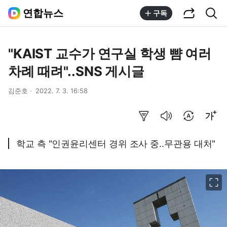
공유하기
통합검색
연합뉴스
구독
"KAIST 교수가 연구실 학생 뺨 여러
차례 때려"..SNS 게시글
김준호
2022. 7. 3. 16:58
요약보기
음성으로 듣기
번역 설정
글씨크기 조절하기
학교 측 "인권윤리센터 경위 조사 중..무관용 대처"
이미지 크게 보기