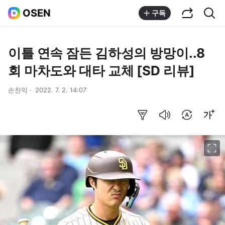
공유하기
통합검색
OSEN
구독
이틀 연속 잠든 김하성의 방망이..8
회 마차도와 대타 교체 [SD 리뷰]
손찬익
2022. 7. 2. 14:07
요약보기
음성으로 듣기
번역 설정
글씨크기 조절하기
이미지 크게 보기