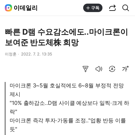
공유하기
통합검색
이데일리
구독
빠른 D램 수요감소에도..마이크론이
보여준 반도체株 희망
이정훈
2022. 7. 2. 13:35
요약보기
음성으로 듣기
번역 설정
글씨크기 조절하기
마이크론 3~5월 호실적에도 6~8월 부정적 전망
제시
"10% 출하감소..D램 사이클 예상보다 일찍·크게 하
락"
마이크론 즉각 투자·가동률 조정.."업황 반등 이를
듯"