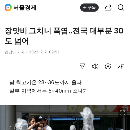
공유하기
통합검색
서울경제
구독
장맛비 그치니 폭염..전국 대부분 30
도 넘어
김남명 기자
2022. 7. 2. 09:51
요약보기
음성으로 듣기
번역 설정
글씨크기 조절하기
낮 최고기온 28~36도까지 올라
일부 지역에서는 5~40mm 소나기
이미지 크게 보기