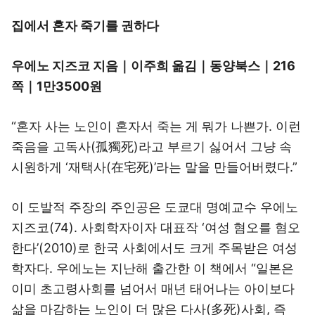
집에서 혼자 죽기를 권하다
우에노 지즈코 지음｜이주희 옮김｜동양북스｜216
쪽｜1만3500원
“혼자 사는 노인이 혼자서 죽는 게 뭐가 나쁜가. 이런
죽음을 고독사(孤獨死)라고 부르기 싫어서 그냥 속
시원하게 ‘재택사(在宅死)’라는 말을 만들어버렸다.”
이 도발적 주장의 주인공은 도쿄대 명예교수 우에노
지즈코(74). 사회학자이자 대표작 ‘여성 혐오를 혐오
한다’(2010)로 한국 사회에서도 크게 주목받은 여성
학자다. 우에노는 지난해 출간한 이 책에서 “일본은
이미 초고령사회를 넘어서 매년 태어나는 아이보다
삶을 마감하는 노인이 더 많은 다사(多死)사회, 즉