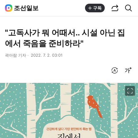
공유하기
통합검색
조선일보
구독
"고독사가 뭐 어때서.. 시설 아닌 집
에서 죽음을 준비하라"
곽아람 기자
2022. 7. 2. 03:01
번역 설정
글씨크기 조절하기
이미지 크게 보기