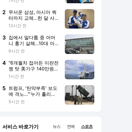
7시간 전
2
무서운 삼성, 아시아 쿼
터까지 교체…한 달 사
이 외인 3명 영입
12시간 전
3
집에서 말다툼 중 어머
니 흉기 살해…10대 아
들 체포
6시간 전
4
"6개월차 접어든 이란전
쟁 탓 美가구 140만원
추가 부담"
1시간 전
5
트럼프, '탄약부족' 보도
에 격노…"'누가 흘리나'
색출 지시"
5시간 전
서비스 바로가기
뉴스
연예
스포츠