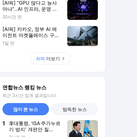
[AI픽] "GPU 많다고 능사
아냐"…AI 인프라, 운영 효
율이 판가름
20시간 전
[AI픽] 카카오, 정부 AI 에
이전트 마켓플레이스 구축
한다
1일 전
AI픽
더보기
연합뉴스 랭킹 뉴스
최근 3시간 집계 결과입니다.
많이 본 뉴스
탐독한 뉴스
1
李대통령, 'ISA·주가누르
기 방지' 개편안 질
타…"전면 재검토"