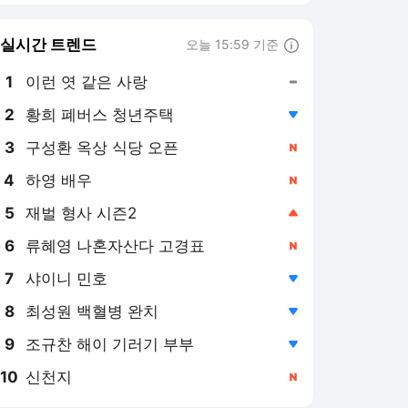
실시간 트렌드
오늘 15:59 기준
툴팁보기
1
이런 엿 같은 사랑
,유지
3
구성환 옥상 식당 오픈
,신규
4
하영 배우
,신규
5
재벌 형사 시즌2
,상승
6
류혜영 나혼자산다 고경표
,신규
7
샤이니 민호
,하락
8
최성원 백혈병 완치
,하락
9
조규찬 해이 기러기 부부
,하락
10
신천지
,신규