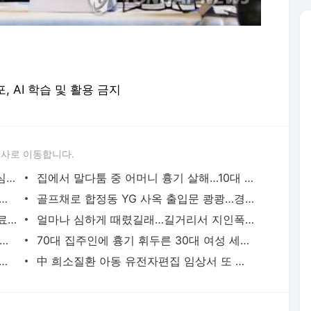
포, AI 학습 및 활용 금지
론사로 이동합니다.
성접대 경기서 한국 '무패'…한일월드컵 심판매수설 재점화될 듯 | 연합뉴스
집에서 말다툼 중 어머니 흉기 살해…10대 아들 체포 | 연합뉴스
고열·의식 저하 상태로 병원 옮겨진 어린이 사망 | 연합뉴스
골프채로 합정동 YG 사옥 출입문 쾅쾅…경찰, 20대 여성 체포 | 연합뉴스
배우 이신영, 조용히 입대…"신병훈련 수료, 군 생활 집중" | 연합뉴스
얼마나 심하게 때렸길래…길거리서 지인폭행 50대 살인미수 혐의 | 연합뉴스
시경 중 장 천공으로 환자 숨지게 한 의사 2심도 집행유예 | 연합뉴스
70대 집주인에 흉기 휘두른 30대 여성 세입자 체포 | 연합뉴스
 둥둥'…인천 강화군 北 목함지뢰 주의보
中 희소질환 아동 유전자편집 임상서 또 숨져…안전성 논란 확산 | 연합뉴스