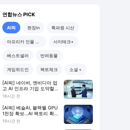
연합뉴스
PICK
AI픽
현장in
특파원 시선
아프리카 인물 열전
사이테크+
베스트셀러
반려동물
게임위드인
팩트체크
소셜＋
[AI픽] 네이버, 엔비디아 업
고 AI 인프라 기업 도약할
까
18시간 전
[AI픽] 베슬AI, 블랙웰 GPU
1천장 확보…AI 팩토리 확
장
19시간 전