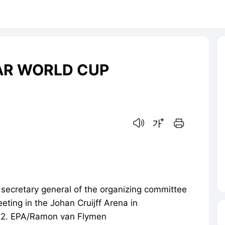
AR WORLD CUP
음성으로 듣기
글씨크기 조절하기
인쇄하기
ecretary general of the organizing committee
eting in the Johan Cruijff Arena in
22. EPA/Ramon van Flymen