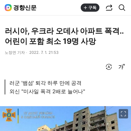
공유하기
통합검색
경향신문
구독
러시아, 우크라 오데사 아파트 폭격..
어린이 포함 최소 19명 사망
노정연 기자
2022. 7. 1. 21:53
번역 설정
글씨크기 조절하기
러군 '뱀섬' 퇴각 하루 만에 공격
외신 "미사일 폭격 2배로 늘어나"
이미지 크게 보기