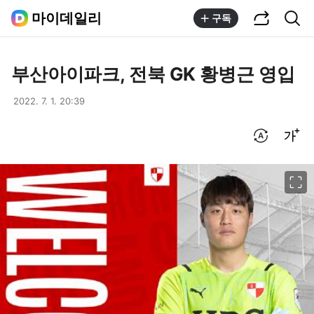
공유하기
통합검색
마이데일리
구독
부산아이파크, 전북 GK 황병근 영입
2022. 7. 1. 20:39
번역 설정
글씨크기 조절하기
이미지 크게 보기