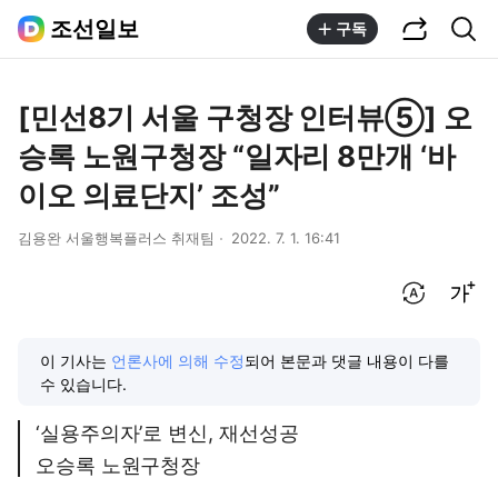
공유하기
통합검색
조선일보
구독
[민선8기 서울 구청장 인터뷰⑤] 오
승록 노원구청장 “일자리 8만개 ‘바
이오 의료단지’ 조성”
김용완 서울행복플러스 취재팀
2022. 7. 1. 16:41
번역 설정
글씨크기 조절하기
이 기사는
언론사에 의해 수정
되어 본문과 댓글 내용이 다를
수 있습니다.
‘실용주의자’로 변신, 재선성공
오승록 노원구청장