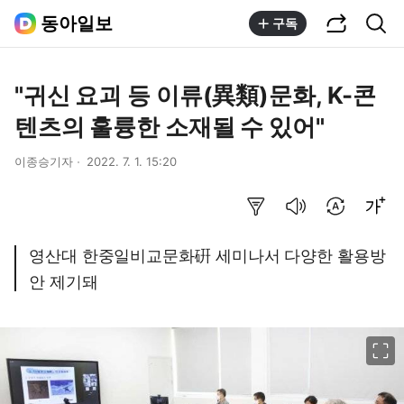
공유하기
통합검색
동아일보
구독
"귀신 요괴 등 이류(異類)문화, K-콘
텐츠의 훌륭한 소재될 수 있어"
이종승기자
2022. 7. 1. 15:20
요약보기
음성으로 듣기
번역 설정
글씨크기 조절하기
영산대 한중일비교문화硏 세미나서 다양한 활용방
안 제기돼
이미지 크게 보기