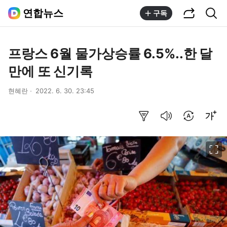
공유하기
통합검색
연합뉴스
구독
프랑스 6월 물가상승률 6.5%..한 달
만에 또 신기록
현혜란
2022. 6. 30. 23:45
요약보기
음성으로 듣기
번역 설정
글씨크기 조절하기
이미지 크게 보기