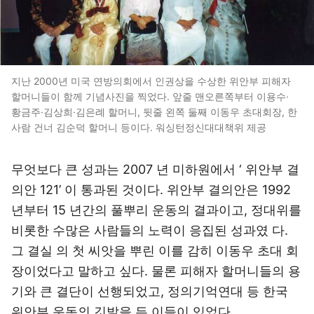
지난 2000년 미국 연방의회에서 인권상을 수상한 위안부 피해자
할머니들이 함께 기념사진을 찍었다. 앞줄 맨오른쪽부터 이용수·
황금주·김상희·김은례 할머니, 뒷줄 왼쪽 둘째 이동우 초대회장, 한
사람 건너 김순덕 할머니 등이다. 워싱턴정신대대책위 제공
무엇보다 큰 성과는 2007 년 미하원에서 ‘ 위안부 결
의안 121’ 이 통과된 것이다. 위안부 결의안은 1992
년부터 15 년간의 풀뿌리 운동의 결과이고, 정대위를
비롯한 수많은 사람들의 노력이 응집된 성과였 다.
그 결실 의 첫 씨앗을 뿌린 이를 감히 이동우 초대 회
장이었다고 말하고 싶다. 물론 피해자 할머니들의 용
기와 큰 결단이 선행되었고, 정의기억연대 등 한국
위안부 운동의 깃발을 든 이들이 있었다.