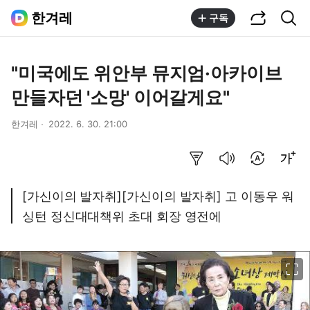
공유하기
통합검색
한겨레
구독
"미국에도 위안부 뮤지엄·아카이브
만들자던 '소망' 이어갈게요"
한겨레
2022. 6. 30. 21:00
요약보기
음성으로 듣기
번역 설정
글씨크기 조절하기
[가신이의 발자취][가신이의 발자취] 고 이동우 워
싱턴 정신대대책위 초대 회장 영전에
이미지 크게 보기