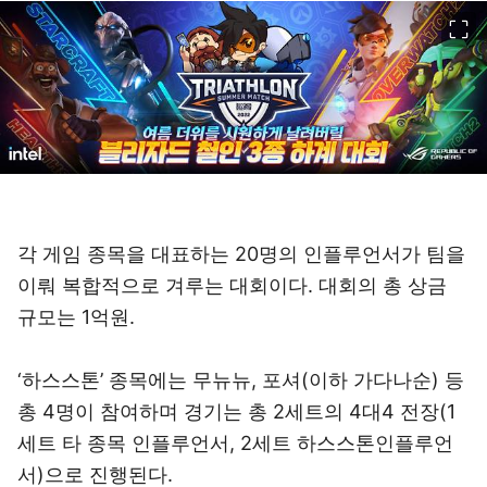
이미지 크게 보기
각 게임 종목을 대표하는 20명의 인플루언서가 팀을
이뤄 복합적으로 겨루는 대회이다. 대회의 총 상금
규모는 1억원.
‘하스스톤’ 종목에는 무뉴뉴, 포셔(이하 가다나순) 등
총 4명이 참여하며 경기는 총 2세트의 4대4 전장(1
세트 타 종목 인플루언서, 2세트 하스스톤인플루언
서)으로 진행된다.