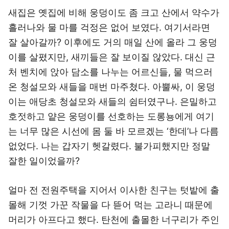
새집은 옛집에 비해 웅덩이도 좀 크고 산에서 약수가
흘러나와 물 마를 걱정은 없어 보였다. 여기서라면
잘 살아갈까? 이후에도 거의 매일 산에 올라 그 웅덩
이를 살폈지만, 새끼들은 잘 보이질 않았다. 대신 근
처 벤치에 앉아 담소를 나누는 어르신들, 물 먹으러
온 청설모와 새들을 매번 마주쳤다. 아뿔싸, 이 웅덩
이는 애당초 청설모와 새들의 쉼터였구나. 은밀하고
호젓하고 얕은 웅덩이를 선호하는 도롱뇽에게 여기
는 너무 많은 시선에 몸 둘 바 모르겠는 ‘한데’나 다름
없었다. 나는 갑자기 헷갈렸다. 불가피했지만 정말
잘한 일이었을까?
얼마 전 전원주택을 지어서 이사한 친구는 텃밭에 출
몰해 기껏 가꾼 작물을 다 뜯어 먹는 고라니 때문에
머리가 아프다고 했다. 탄천에 출몰한 너구리가 주인