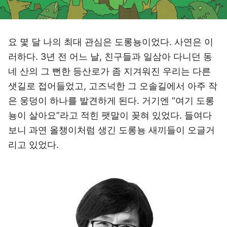
요 몇 달 나의 최대 관심은 도롱뇽이었다. 사연은 이
러하다. 3년 전 어느 날, 친구들과 일삼아 다니던 동
네 산의 그 뻔한 등산로가 좀 지겨워진 우리는 다른
샛길로 접어들었고, 고즈넉한 그 오솔길에서 아주 작
은 웅덩이 하나를 발견하게 된다. 거기엔 “여기 도롱
뇽이 살아요”라고 적힌 팻말이 꽂혀 있었다. 들여다
보니 과연 올챙이처럼 생긴 도롱뇽 새끼들이 오글거
리고 있었다.