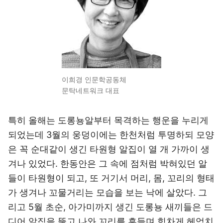
이희경 인문학공동체
문탁네트워크 대표
특히 올해는 도롱뇽알부터 목격하는 행운을 누리게
되었는데 3월의 웅덩이에는 한천처럼 투명하되 모양
은 꼭 순대같이 생긴 타원형 알집이 열 개 가까이 생
겨나 있었다. 한동안은 그 속에 점처럼 박혀있던 알
들이 타원형이 되고, 또 거기서 머리, 몸, 꼬리의 형태
가 생겨나 꼬물거리는 모습을 보는 낙에 살았다. 그
리고 5월 초순, 아가미까지 생긴 도롱뇽 새끼들은 드
디어 알집을 뚫고 나와 꼬리를 흔들며 힘차게 헤엄치