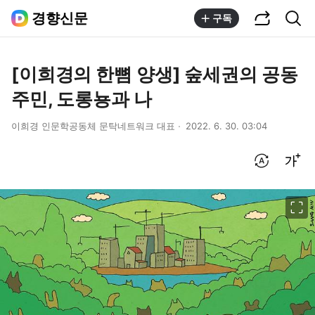
공유하기
통합검색
경향신문
구독
[이희경의 한뼘 양생] 숲세권의 공동
주민, 도롱뇽과 나
이희경 인문학공동체 문탁네트워크 대표
2022. 6. 30. 03:04
번역 설정
글씨크기 조절하기
이미지 크게 보기