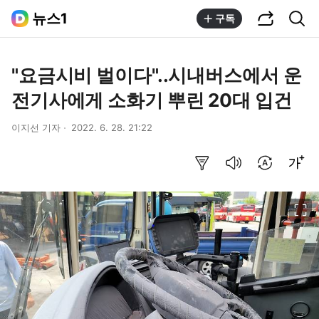
공유하기
통합검색
뉴스1
구독
"요금시비 벌이다"..시내버스에서 운
전기사에게 소화기 뿌린 20대 입건
이지선 기자
2022. 6. 28. 21:22
요약보기
음성으로 듣기
번역 설정
글씨크기 조절하기
이미지 크게 보기