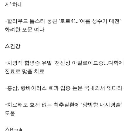
게’ 하네
-할리우드 톱스타 뭉친 ‘토르4’…‘여름 성수기 대전’
화려한 포문 여나
△건강
-치명적 합병증 유발 ‘전신성 아밀로이드증’…다학제
진료로 맞춤 치료
-홍삼, 항바이러스 효과 입증 논문 국내외서 잇따라
-치료해도 호전 없는 척추질환에 ‘양방향 내시경술’
도움
△Book