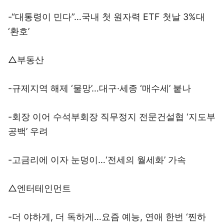
-“대통령이 민다”…국내 첫 원자력 ETF 첫날 3%대
‘환호’
△부동산
-규제지역 해제 ‘물망’…대구·세종 ‘매수세’ 붙나
-회장 이어 수석부회장 직무정지 전문건설협 ‘지도부
공백’ 우려
-고금리에 이자 눈덩이…‘전세의 월세화’ 가속
△엔터테인먼트
-더 야하게, 더 독하게…요즘 예능, 연애 한번 ‘찐하