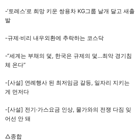
-‘토레스’로 희망 키운 쌍용차 KG그룹 날개 달고 새출
발
-규제·비리 내우외환에 추락하는 코스닥
-“세계는 부채의 덫, 한국은 규제의 덫…최악 경기침
체 온다”
-[사설] 연례행사 된 최저임금 갈등, 일자리 지키는
게 먼저다
-[사설] 전기·가스요금 인상, 물가와의 전쟁 다짐 잊
어선 안 돼
△종합