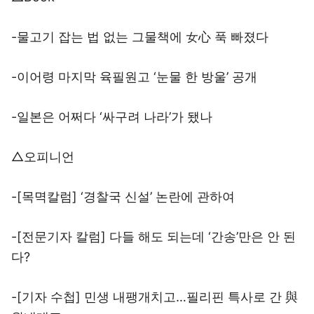
-물고기 잡는 법 없는 그물책에 女心 푹 빠졌다
-이어령 마지막 육필원고 ‘눈물 한 방울’ 공개
-일본은 어쩌다 ‘싸구려 나라’가 됐나
△오피니언
-[목멱칼럼] ‘경찰국 신설’ 논란에 관하여
-[전문기자 칼럼] 다들 해도 되는데 ‘간송’만은 안 된
다?
-[기자 수첩] 민생 내팽개치고…필리핀 특사로 간 與