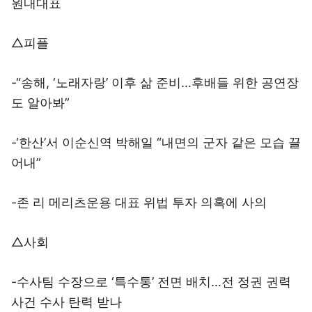
원내대표
△피플
-“송해, ‘노래자랑’ 이후 삶 준비…후배들 위한 공연장
도 알아봐”
-‘한산’서 이순신역 박해일 “내면의 군자 같은 모습 끌
어내”
-존 리 메리츠운용 대표 위법 투자 의혹에 사의
△사회
-수사팀 수장으로 ‘특수통’ 전면 배치…전 정권 권력
사건 수사 탄력 받나