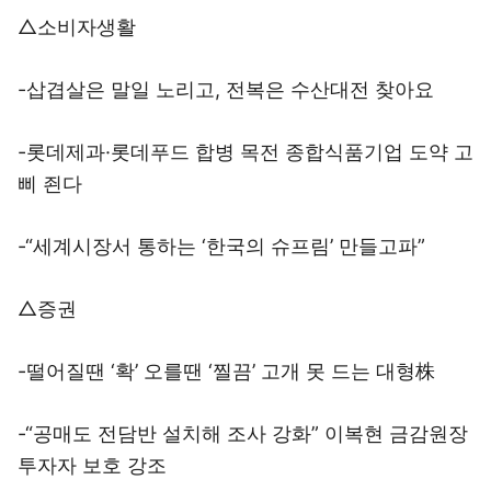
△소비자생활
-삽겹살은 말일 노리고, 전복은 수산대전 찾아요
-롯데제과·롯데푸드 합병 목전 종합식품기업 도약 고
삐 죈다
-“세계시장서 통하는 ‘한국의 슈프림’ 만들고파”
△증권
-떨어질땐 ‘확’ 오를땐 ‘찔끔’ 고개 못 드는 대형株
-“공매도 전담반 설치해 조사 강화” 이복현 금감원장
투자자 보호 강조