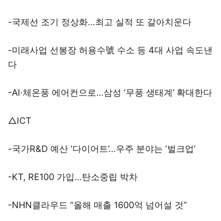
-국제선 조기 정상화…최고 실적 또 갈아치운다
-미래사업 선봉장 허용수號 수소 등 4대 사업 속도낸
다
-AI·체온풍 에어컨으로…삼성 ‘무풍 생태계’ 확대한다
△ICT
-국가R&D 예산 ‘다이어트’…우주 분야는 ‘벌크업’
-KT, RE100 가입…탄소중립 박차
-NHN클라우드 “올해 매출 1600억 넘어설 것”