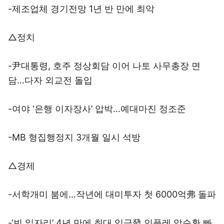
-제조업체 경기전망 1년 반 만에 최악
△정치
-尹대통령, 호주 정상회담 이어 나토 사무총장 면
담…다자 외교전 돌입
-여야 ‘은행 이자장사’ 압박…예대마진 정조준
-MB 형집행정지 3개월 일시 석방
△경제
-서학개미 붐에…작년에 대미투자 첫 6000억弗 돌파
-‘빈 일자리’ 4년 만에 최대 임금發 인플레 악순환 빠