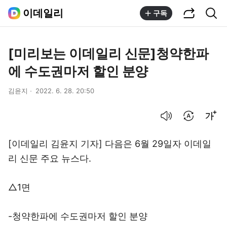
공유하기
통합검색
이데일리
구독
[미리보는 이데일리 신문]청약한파
에 수도권마저 할인 분양
김윤지
2022. 6. 28. 20:50
음성으로 듣기
번역 설정
글씨크기 조절하기
[이데일리 김윤지 기자] 다음은 6월 29일자 이데일
리 신문 주요 뉴스다.
△1면
-청약한파에 수도권마저 할인 분양