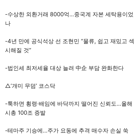
-수상한 외환거래 8000억…중국계 자본 세탁용이었
나
-4년 만에 공식석상 선 조현민 “물류, 쉽고 재밌고 섹
시해질 것”
-법인세 최저세율 대상 늘려 中企 부담 완화한다
△‘개미 무덤’ 코스닥
-툭하면 횡령·배임에 바닥까지 떨어진 신뢰도…올해
시총 100조 증발
-테마주 기승에…주가 요동에 추격 매수자 손실 쑥