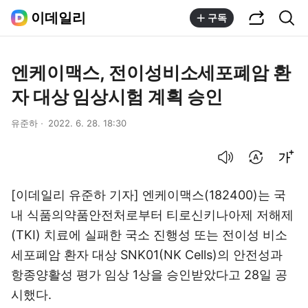
공유하기
통합검색
이데일리
구독
엔케이맥스, 전이성비소세포폐암 환
자 대상 임상시험 계획 승인
유준하
2022. 6. 28. 18:30
음성으로 듣기
번역 설정
글씨크기 조절하기
[이데일리 유준하 기자] 엔케이맥스(182400)는 국
내 식품의약품안전처로부터 티로신키나아제 저해제
(TKI) 치료에 실패한 국소 진행성 또는 전이성 비소
세포폐암 환자 대상 SNK01(NK Cells)의 안전성과
항종양활성 평가 임상 1상을 승인받았다고 28일 공
시했다.