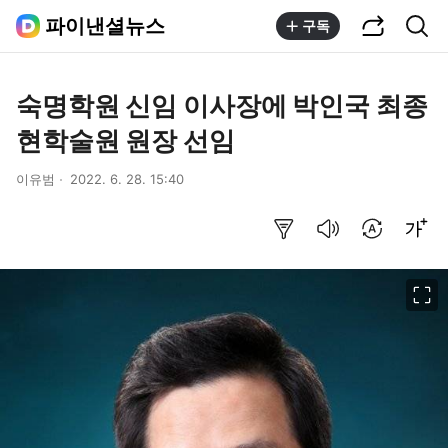
공유하기
통합검색
파이낸셜뉴스
구독
숙명학원 신임 이사장에 박인국 최종
현학술원 원장 선임
이유범
2022. 6. 28. 15:40
요약보기
음성으로 듣기
번역 설정
글씨크기 조절하기
이미지 크게 보기